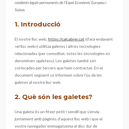
residents legals permanents de l’Espai Econòmic Europeu i
Suïssa.
1. Introducció
El nostre lloc web,
https://calcabrer.cat
(d’ara endavant
«el lloc web») utilitza galetes i altres tecnologies
relacionades (per comoditat, totes les tecnologies es
denominen «galetes»). Les galetes també són
col·locades per tercers que hem contractat. En el
document següent us informem sobre l’ús de les
galetes al nostre lloc web.
2. Què són les galetes?
Una galeta és un fitxer petit i senzill que s’envia
juntament amb pàgines d’aquest lloc web i que el
vostre navegador emmagatzema al disc dur de